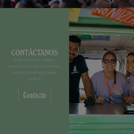
CONTÁCTANOS
Cuéntanos tu idea y
nosotros te proponemos
que podríamos hacer
juntos.
Contacto