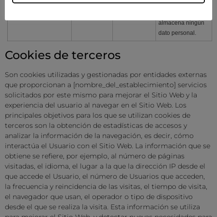
consentido o no el
uso de cookies. No
almacena ningún
dato personal.
Cookies de terceros
Son cookies utilizadas y gestionadas por entidades externas
que proporcionan a
[nombre_del_establecimiento]
servicios
solicitados por este mismo para mejorar el Sitio Web y la
experiencia del usuario al navegar en el Sitio Web. Los
principales objetivos para los que se utilizan cookies de
terceros son la obtención de estadísticas de accesos y
analizar la información de la navegación, es decir, cómo
interactúa el Usuario con el Sitio Web. La información que se
obtiene se refiere, por ejemplo, al número de páginas
visitadas, el idioma, el lugar a la que la dirección IP desde el
que accede el Usuario, el número de Usuarios que acceden,
la frecuencia y reincidencia de las visitas, el tiempo de visita,
el navegador que usan, el operador o tipo de dispositivo
desde el que se realiza la visita. Esta información se utiliza
para mejorar el Sitio Web, y detectar nuevas necesidades para