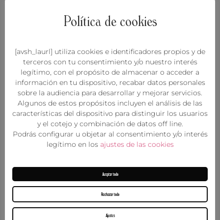
«Funcional».
Política de cookies
cookielawinfo-
persistente
11 meses
Esta cookie es
checkbox-necessary
establecida por el
plugin GDPR
[avsh_laurl] utiliza cookies e identificadores propios y de
Cookie Consent.
terceros con tu consentimiento y/o nuestro interés
Las cookies se
legítimo, con el propósito de almacenar o acceder a
utilizan para
información en tu dispositivo, recabar datos personales
almacenar el
sobre la audiencia para desarrollar y mejorar servicios.
consentimiento del
Algunos de estos propósitos incluyen el análisis de las
usuario para las
características del dispositivo para distinguir los usuarios
cookies en la
y el cotejo y combinación de datos off line.
categoría
Podrás configurar u objetar al consentimiento y/o interés
«Necesario».
legítimo en los
ajustes de las cookies
viewed_cookie_policy
Persistente
11 meses
La cookie es
establecida por el
plugin GDPR
Aceptar todo
Cookie Consent y
se utiliza para
Rechazar todo
almacenar si el
usuario ha
Ajustes